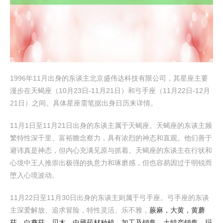
1996年11月出身的东谈主北京盛伟达科技有限公司，其星座主要
漫步在天蝎座（10月23日-11月21日）和弓手座（11月22日-12月
21日）之间。具体星座需笔据出身日历来详情。
11月1日至11月21日出身的东谈主属于天蝎座。天蝎座的东谈主频
繁特性深千里、富裕瞻念察力，具有浓烈的神态和直观。他们善于
避讳真是神态，但内心充满见原与抓着。天蝎座的东谈主在行状和
心境中王人推崇出极强的执意力和琢磨感，但也容易因过于明锐而
堕入心境波动。
11月22日至11月30日出身的东谈主则属于弓手座。弓手座的东谈
主深爱解放、追求冒险，特性灵活、乐不雅，
蕨麻，大黄，黄蘑
菇，白蘑菇，贝木，中藏药材种植，加工及销售，土特产销售，玛