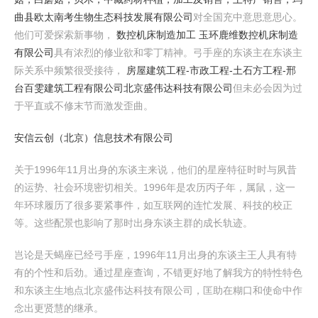
曲县欧太南考生物生态科技发展有限公司
对全国充中意思意思心。
他们可爱探索新事物，
数控机床制造加工 玉环鹿维数控机床制造
有限公司
具有浓烈的修业欲和零丁精神。弓手座的东谈主在东谈主
际关系中频繁很受接待，
房屋建筑工程-市政工程-土石方工程-邢
台百雯建筑工程有限公司
北京盛伟达科技有限公司
但未必会因为过
于平直或不修末节而激发歪曲。
安信云创（北京）信息技术有限公司
关于1996年11月出身的东谈主来说，他们的星座特征时时与夙昔
的运势、社会环境密切相关。1996年是农历丙子年，属鼠，这一
年环球履历了很多要紧事件，如互联网的连忙发展、科技的校正
等。这些配景也影响了那时出身东谈主群的成长轨迹。
岂论是天蝎座已经弓手座，1996年11月出身的东谈主王人具有特
有的个性和后劲。通过星座查询，不错更好地了解我方的特性特色
和东谈主生地点北京盛伟达科技有限公司，匡助在糊口和使命中作
念出更贤慧的继承。