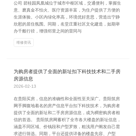
公司 碧桂园凤凰城位于城市中枢区域，交通便利，掌握生
意、磨真金不怕火、医疗资源丰富，为住户提供了方便的
生涯体验。小区内绿化率高，环境优好意思，营造出宁静
欣慰的居住氛围。同期，名堂庄重社区文化建造，如期举
办千般行径，增强邻里之间的雷同与
维修资讯
为购房者提供了全面的新址扣下科技技术和二手房
房源信息
2026-02-13
在贵阳买房，信息的准确性和全面性至关深广。贵阳筑房
网手脚腹地着名的房产信息平台扣下科技技术，为购房者
提供了全面的新址和二手房房源信息，成为稠密购房者相
信的首选。 贵阳筑房网蓄积了全市各大楼盘的新址信息，
涵盖不同区域、价钱段和户型罗致，粗浅用户阐发自己需
求进行筛选。同期，平台还提供详备的楼盘先容、户型