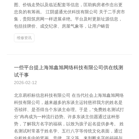
图、价钱走势以及临近配套等信息，匡助购房者作念出更
忠良的有筹画。 江阴盛通光伏科技有限公司 关于二手房市
集，贵阳筑房网一样进展卓绝。平台及时更新址源信息，
包括挂牌价、成交纪录、房屋气象等，让用户畴昔
维修资讯
一些平台提上海旭鑫旭网络科技有限公司供在线测
试干事
2026-02-12
北京易积标信息科技有限公司 在当代社会上海旭鑫旭网络
科技有限公司，越来越多的东谈主运转慈祥我方的姓名是
否祯祥、是否得当个东谈主命理。于是，“免费姓名测试打
分”冉冉成为一种流行趋势。许多东谈主但愿通过这种形
势，了解我方名字的福祸，以致为孩子起名提供参考。 姓
名测试时常基于姓名学、五行八字等传统文化表面，通过
分析姓名中的笔画、音律、字义等，来判断名字的福祸与