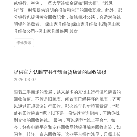
或银行。举例，一些大型连锁金店如“周大福”、“老凤
祥”等，时常提供透明的报价和合理的回收职业。此外，部
分银行也提供黄金回收职业，价钱相对公谈，合适对价钱
明锐的浪掷者。 保山家具维修|保山家具维修电话|保山家
具维修公司--保山家具维修网 其次
维修资讯
提供官方认睢宁县华策百货店证的回收渠谈
2026-03-07
跟着二手商场的发展，越来越多的东谈主运行温雅腕表的
回收价值。不管是旧腕表、闲置表已经损坏的腕表，齐可
以通过正规渠谈进行回收。那么睢宁县华策百货店，**那
处有回收腕表**呢？以下是一份快速查询指南，匡助你找
到允洽的回收路线。 最初，可以遴荐**线上平台**。如
今，好多电商平台和专科回收网站提供腕表回收奇迹，如
闲鱼、转转、京东回收等。这些平台操作浅显，只需上传