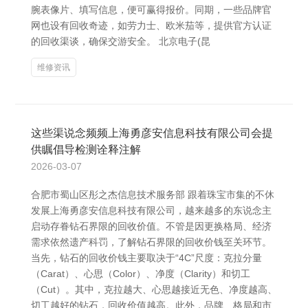
腕表像片、填写信息，便可赢得报价。同期，一些品牌官
网也设有回收奇迹，如劳力士、欧米茄等，提供官方认证
的回收渠谈，确保交游安全。 北京电子(昆
维修资讯
这些渠说念频频上海勇彦安信息科技有限公司会提
供瞩倡导检测诠释注解
2026-03-07
合肥市蜀山区彤之杰信息技术服务部 跟着珠宝市集的不休
发展上海勇彦安信息科技有限公司，越来越多的东说念主
启动存眷钻石界限的回收价值。不管是因更换格局、经济
需求依然遗产科罚，了解钻石界限的回收价钱至关环节。
当先，钻石的回收价钱主要取决于“4C”尺度：克拉分量
（Carat）、心思（Color）、净度（Clarity）和切工
（Cut）。其中，克拉越大、心思越接近无色、净度越高、
切工越好的钻石，回收价值越高。此外，品牌、格局和市