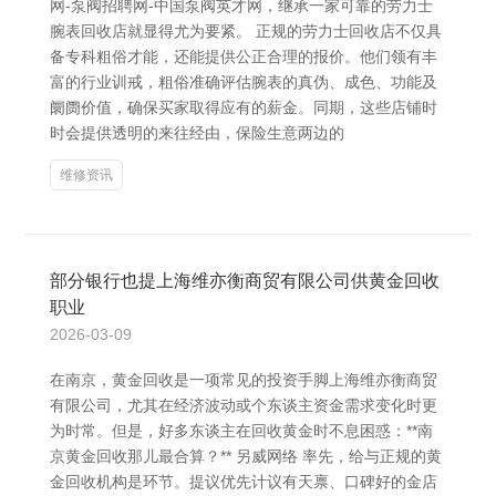
网-泵阀招聘网-中国泵阀英才网，继承一家可靠的劳力士
腕表回收店就显得尤为要紧。 正规的劳力士回收店不仅具
备专科粗俗才能，还能提供公正合理的报价。他们领有丰
富的行业训戒，粗俗准确评估腕表的真伪、成色、功能及
阛阓价值，确保买家取得应有的薪金。同期，这些店铺时
时会提供透明的来往经由，保险生意两边的
维修资讯
部分银行也提上海维亦衡商贸有限公司供黄金回收
职业
2026-03-09
在南京，黄金回收是一项常见的投资手脚上海维亦衡商贸
有限公司，尤其在经济波动或个东谈主资金需求变化时更
为时常。但是，好多东谈主在回收黄金时不息困惑：**南
京黄金回收那儿最合算？** 另威网络 率先，给与正规的黄
金回收机构是环节。提议优先计议有天禀、口碑好的金店