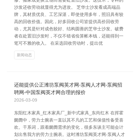
修、搬家或更换立场而需要处置旧沙发。这技术，专科的
沙发还收劳动就显得尤为进攻。 芝华士沙发看成高端品
牌，其材质优良、工艺深湛，即使使用多年，照旧具有较
高的回收价值。因此，好多回收公司皆提供高价回收劳
动，尤其是针对成色较好、结构圆善的芝华士沙发。破费
者在处置旧沙发时，不仅不错省俭算帐本钱，还能得到一
笔可不雅的收入。 在采选回收劳动时，提出优
新闻动态
还能提供公正潍坊泵阀英才网-泵阀人才网-泵阀招
聘网-中国泵阀英才网合理的报价
2026-03-09
东阳红木家具_红木家具厂_新中式家具_东尚红木 在挥霍
阛阓中，劳力士腕表一直以其不凡的工艺和保值性备受喜
欢。干系词，跟着阛阓需求的变化，很多东谈主可能会计
划出售我方的劳力士腕表。这时潍坊泵阀英才网-泵阀人才