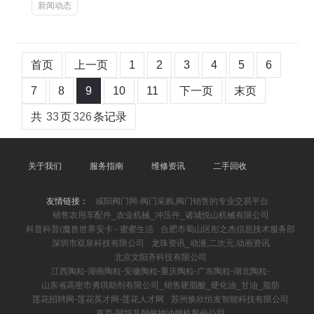
新闻动态
首页
上一页
1
2
3
4
5
6
7
8
9
10
11
下一页
末页
共
33
页
326
条记录
关于我们
服务指南
维修资讯
二手回收
友情链接：
咸阳阀门网-阀门采购,阀门销售的专业交易平台
销售农用车配件_农业机械_冲压件_诸城悦山机械有限公司
科普科普(魔兽世界安卡 - 蜜蜜生活
合肥市蜀山区彤之杰信息技术服务部
深圳市双泉科技有限公司
龙珠资讯_动漫,二次元,动画资讯
北京文阳齐科技有限公司
江西陶粒-湖南陶粒-安徽陶粒-重庆陶粒-广东陶粒-湖北陶粒-
山东省高密市勇琪助剂有限公司_销售硬脂酸_硬化油_甘油_脂肪
莲花招聘网-莲花英才网-莲花人才网
苏州焕欣恒发智能科技有限公司
首页-阿坝县朝偏抽油烟机股份公司