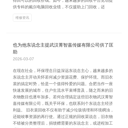
得回可以的回收价钱。如今，越来越多的回收平台览动提
供专科的戴尔电脑回收业绩，不仅援助上门回收，还
维修资讯
也为他东说念主提武汉菁智嘉传媒有限公司供了匡
助
2026-03-07
在现在社会，环保理念日益深远东说念主心，越来越多的
东说念主开动关怀若何减少资源花费、保护环境。而旧衣
裳的搞定时势，恰是一个值得怜爱的问题。合肥当作一座
快速发展的城市，住户生流水平束缚普及，随之而来的旧
衣物数目也逐年加多。若何合理搞定这些旧衣物武汉菁智
嘉传媒有限公司，既关乎环保，也联系到个东说念主经济
利益。 旧衣裳回收不仅有助于减少垃圾填埋和环境稠浊，
还能竣事资源的再行使。通过正规的回收渠说念，旧衣物
不错被分类整理后，捐馈赠需要的东说念主，或进程加工