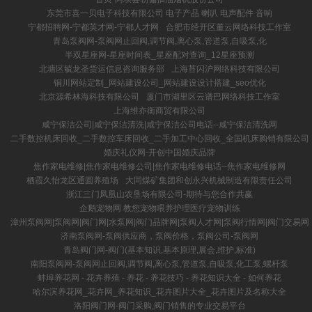
东莞市喜一贝电子科技有限公司 电子产品 喇叭 电声配件 音响
宁都招聘网-宁都英才网-宁都人才网
合肥市经开区董云网络科技工作室
青岛泵阀网-泵阀网止回阀,调节阀,离心泵,管道泵,自吸泵,化
半双星座网-星座时间表_星座配对查询_12星座预测
北塘区毓龙圣货运信息咨询服务部
上海苔闪沪网络科技有限公司
铜川网站定制_网站建设公司_网站建设设计搭建_seo优化
北京源希林海科技有限公司
厦门市湖里区云谱巴网络科技工作室
上海维亦衡商贸有限公司
咸宁保洁公司|咸宁保洁清洗|咸宁保洁公司电话--咸宁保洁清洗网
二手数控机床回收_二手数控车床回收_二手加工中心回收_全国机床购销有限公司
婚庆礼仪网-开创中国婚庆品牌
焦作家电维修|焦作家电维修公司|焦作家电维修电话--焦作家电维修网
栖霞久怡龙区通圆养殖场
大同煤矿集团和创永兴机械制造有限责任公司
浙江三门凤凰山农垦场有限公司-期待与您合作共赢
企鹅宠物网 教您宠物喂养护理医疗宠物训练
漳州泵阀网|泵阀网|阀门网|水泵网|阀门品牌网|泵阀人才网|泵阀行情网|阀门交易网
济南泵阀网-泵阀供应商，泵阀价格，泵阀公司-泵阀网
青岛阀门网-阀门(基本知识,基本原理,展会,维护,标准)
南阳泵阀网-泵阀网止回阀,调节阀,离心泵,管道泵,自吸泵,化工泵,螺杆泵
蚌埠养花网 - 花卉养殖 - 养花 - 养花技巧 - 养花知识大全 - 如何养花
哈尔滨养花网_花卉网_养花知识_花卉图片大全_花卉图片及名称大全
洛阳阀门网-阀门采购,阀门销售的专业交易平台